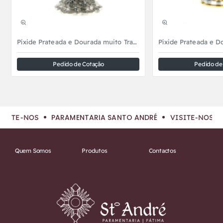
NOVIDADE
Píxide Prateada e Dourada muito Trabalhada
Pedido de Cotação
Pedido de
PARAMENTARIA SANTO ANDRÉ
SITE-NOS
VISITE-NOS
Quem Somos
Produtos
Contactos